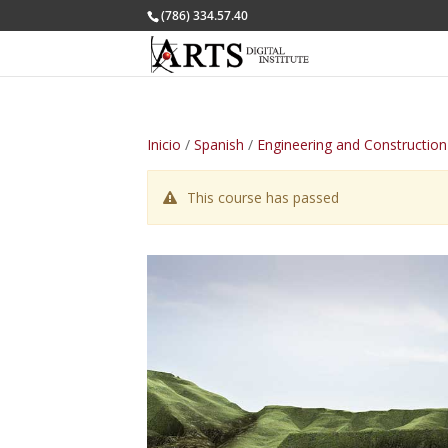
(786) 334.57.40
Inicio
/
Spanish
/
Engineering and Construction
This course has passed