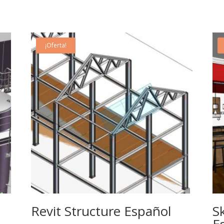
¡Oferta!
02
Jun
Revit Structure Español
S