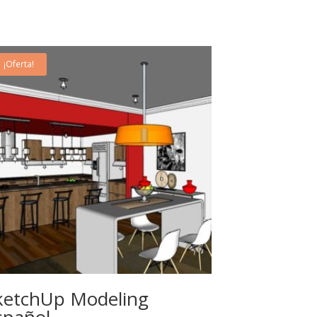
¡Oferta!
20
May
ketchUp Modeling