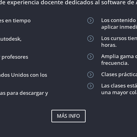
de experiencia docente dedicados al software de
Los contenido 
nes en tiempo
=
aplicar inmed
Los cursos tie
=
Autodesk,
horas.
Amplia gama d
=
r profesores
frecuencia.
Clases práctic
=
ados Unidos con los
Las clases est
=
una mayor col
das para descargar y
MÁS INFO