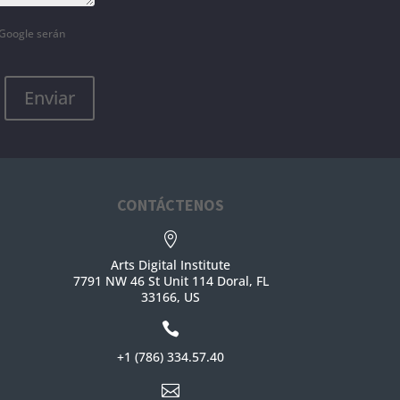
Google serán
Enviar
CONTÁCTENOS

Arts Digital Institute
7791 NW 46 St Unit 114 Doral, FL
33166, US

+1 (786) 334.57.40
