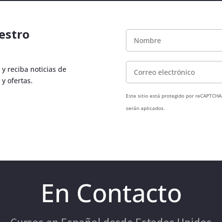
estro
 y reciba noticias de
 y ofertas.
Este sitio está protegido por reCAPTCHA
serán aplicados.
En
Contacto