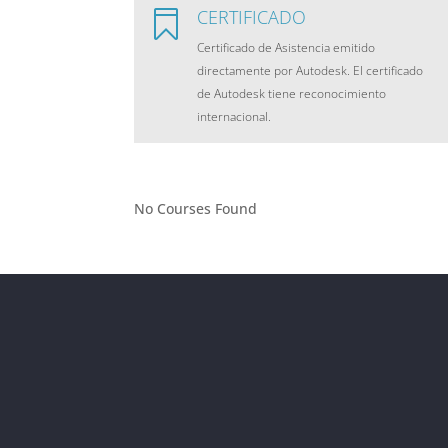
CERTIFICADO

Certificado de Asistencia emitido
directamente por Autodesk. El certificado
de Autodesk tiene reconocimiento
internacional.
No Courses Found