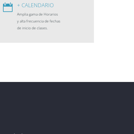
+ CALENDARIO

Amplia gama de Horarios
y alta frecuencia de fechas
de inicio de clases.