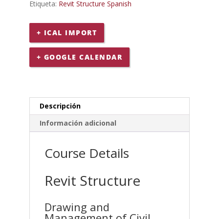
Etiqueta:
Revit Structure Spanish
era:
es:
$580.00.
$290.00.
+ ICAL IMPORT
+ GOOGLE CALENDAR
Descripción
Información adicional
Course Details
Revit Structure
Drawing and
Management of Civil