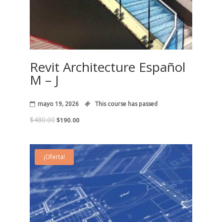
Revit Architecture Español
M – J
mayo 19, 2026
This course has passed
El
El
$
480.00
$
190.00
precio
precio
original
actual
era:
es:
¡Oferta!
$480.00.
$190.00.
23
May