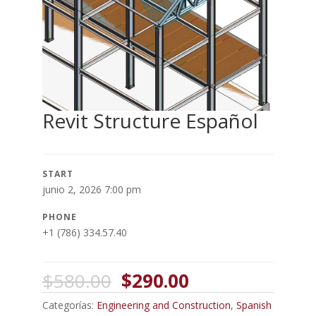
Revit Structure Español
START
junio 2, 2026 7:00 pm
PHONE
+1 (786) 334.57.40
El
El
$
580.00
$
290.00
precio
precio
Categorías:
Engineering and Construction
,
Spanish
original
actual