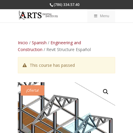
(786) 334.57.40
Menu
Inicio
/
Spanish
/
Engineering and
Construction
/ Revit Structure Español
This course has passed
¡Oferta!