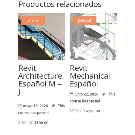
Productos relacionados
¡Oferta!
¡Oferta!
19
22
May
Jun
Revit
Revit
Architecture
Mechanical
Español M –
Español
J
junio 22, 2026
This
course has passed
mayo 19, 2026
This
El
El
$
580.00
$
290.00
course has passed
precio
precio
El
El
original
actual
$
480.00
$
190.00
precio
precio
era:
es:
original
actual
$580.00.
$290.00.