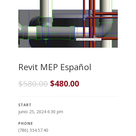
Revit MEP Español
El
El
$
580.00
$
480.00
precio
precio
original
actual
era:
es:
START
$580.00.
$480.00.
junio 25, 2024 6:30 pm
PHONE
(786) 334.57.40