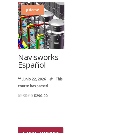
era:
es:
¡Oferta!
$480.00.
$190.00.
22
Jun
Navisworks
Español
junio 22, 2026
This
course has passed
El
El
$
580.00
$
290.00
precio
precio
original
actual
era:
es:
$580.00.
$290.00.